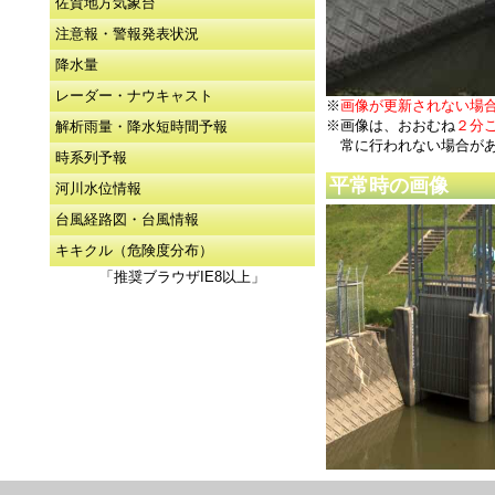
佐賀地方気象台
注意報・警報発表状況
降水量
レーダー・ナウキャスト
※
画像が更新されない場
※画像は、おおむね
２分
解析雨量・降水短時間予報
常に行われない場合が
時系列予報
平常時の画像
河川水位情報
台風経路図・台風情報
キキクル（危険度分布）
「推奨ブラウザIE8以上」